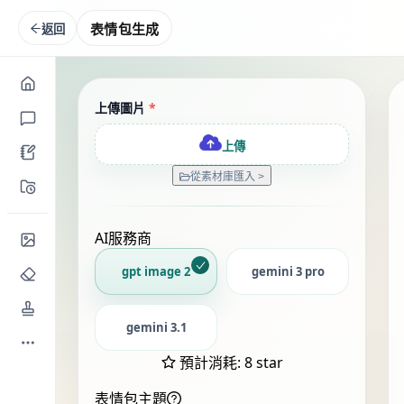
表情包生成
返回
上傳圖片
*
上傳
從素材庫匯入 >
AI服務商
gpt image 2
gemini 3 pro
gemini 3.1
預計消耗
:
8 star
表情包主題