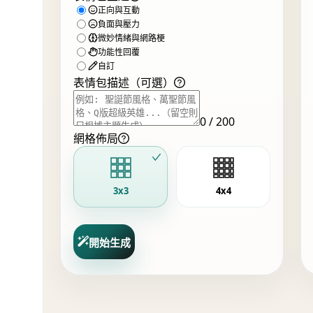
正向與互動
負面與壓力
微妙情緒與網路梗
功能性回覆
自訂
表情包描述（可選）
0 / 200
網格佈局
3x3
4x4
開始生成