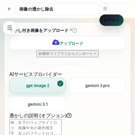
画像の透かし除去
ログイン
透かし付き画像をアップロード
*
アップロード
素材ライブラリからインポート >
AIサービスプロバイダー
gpt image 2
gemini 3 pro
gemini 3.1
透かしの説明 (オプション)