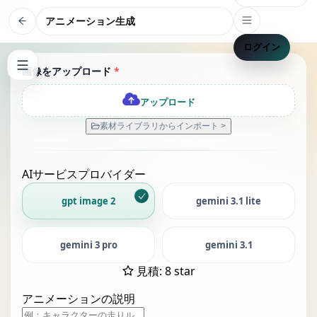
アニメーション生成
ログイン
画像をアップロード
*
アップロード
素材ライブラリからインポート >
AIサービスプロバイダー
gpt image 2
gemini 3.1 lite
gemini 3 pro
gemini 3.1
見積
:
8 star
アニメーションの説明