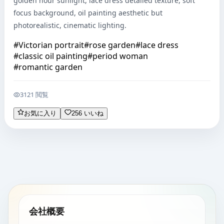
golden hour sunlight, lace dress detailed texture, soft 
focus background, oil painting aesthetic but 
photorealistic, cinematic lighting.
#
Victorian portrait
#
rose garden
#
lace dress
#
classic oil painting
#
period woman
#
romantic garden
3121 閲覧
お気に入り
256 いいね
会社概要