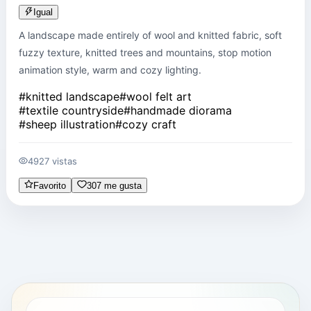
Igual
A landscape made entirely of wool and knitted fabric, soft 
fuzzy texture, knitted trees and mountains, stop motion 
animation style, warm and cozy lighting.
#
knitted landscape
#
wool felt art
#
textile countryside
#
handmade diorama
#
sheep illustration
#
cozy craft
4927 vistas
Favorito
307 me gusta