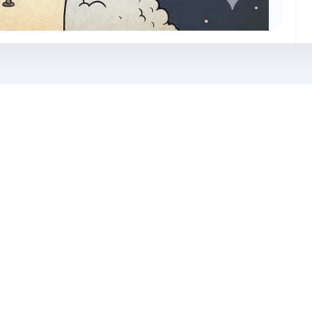
Introducción a 
nnovadoras de procesamiento y
Desbloquea funciones av
usuarios a crear contenido visual
ilimitadas. Elige el pla
Beneficios de membre