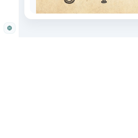
Sobre nosotros
Nos dedicamos a proporcionar herramientas i
creación de imágenes con IA para ayudar a los 
impresionante fácilmente.
Aprende más