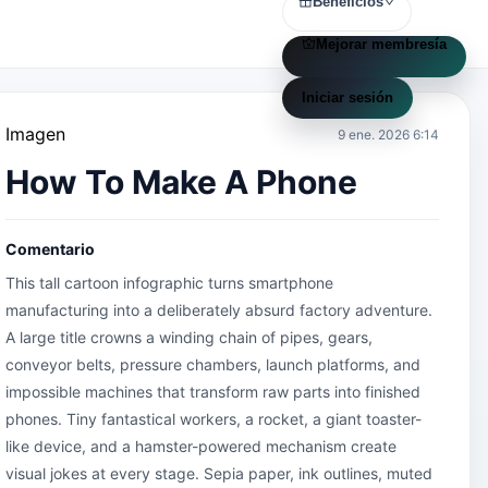
Beneficios
Mejorar membresía
Iniciar sesión
Imagen
9 ene. 2026 6:14
How To Make A Phone
Comentario
This tall cartoon infographic turns smartphone 
manufacturing into a deliberately absurd factory adventure. 
A large title crowns a winding chain of pipes, gears, 
conveyor belts, pressure chambers, launch platforms, and 
impossible machines that transform raw parts into finished 
phones. Tiny fantastical workers, a rocket, a giant toaster-
like device, and a hamster-powered mechanism create 
visual jokes at every stage. Sepia paper, ink outlines, muted 