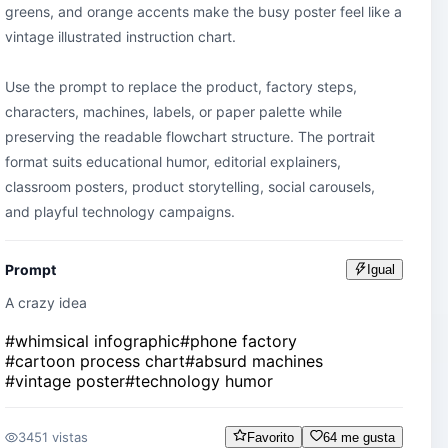
greens, and orange accents make the busy poster feel like a 
vintage illustrated instruction chart.

Use the prompt to replace the product, factory steps, 
characters, machines, labels, or paper palette while 
preserving the readable flowchart structure. The portrait 
format suits educational humor, editorial explainers, 
classroom posters, product storytelling, social carousels, 
and playful technology campaigns.
Prompt
Igual
A crazy idea
#
whimsical infographic
#
phone factory
#
cartoon process chart
#
absurd machines
#
vintage poster
#
technology humor
3451 vistas
Favorito
64 me gusta