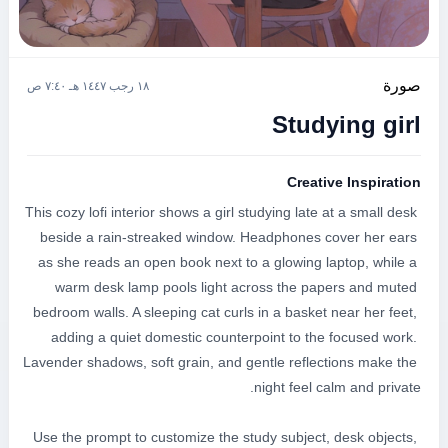
صورة
١٨ رجب ١٤٤٧ هـ ٧:٤٠ ص
Studying girl
Creative Inspiration
This cozy lofi interior shows a girl studying late at a small desk 
beside a rain-streaked window. Headphones cover her ears 
as she reads an open book next to a glowing laptop, while a 
warm desk lamp pools light across the papers and muted 
bedroom walls. A sleeping cat curls in a basket near her feet, 
adding a quiet domestic counterpoint to the focused work. 
Lavender shadows, soft grain, and gentle reflections make the 
Use the prompt to customize the study subject, desk objects, 