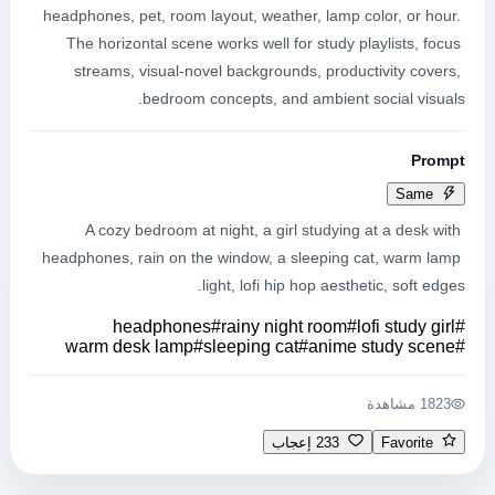
headphones, pet, room layout, weather, lamp color, or hour. 
The horizontal scene works well for study playlists, focus 
streams, visual-novel backgrounds, productivity covers, 
bedroom concepts, and ambient social visuals.
Prompt
Same
A cozy bedroom at night, a girl studying at a desk with 
headphones, rain on the window, a sleeping cat, warm lamp 
light, lofi hip hop aesthetic, soft edges.
headphones
#
rainy night room
#
lofi study girl
#
warm desk lamp
#
sleeping cat
#
anime study scene
#
1823 مشاهدة
Favorite
233 إعجاب