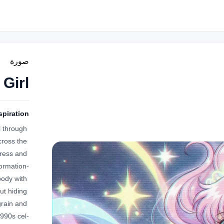
صورة
 Girl
spiration
l through 
cross the 
ress and 
formation-
ody with 
t hiding 
rain and 
1990s cel-