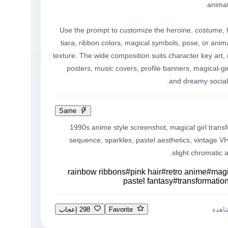
Use the prompt to customize the heroine, costume, ha
tiara, ribbon colors, magical symbols, pose, or anima
texture. The wide composition suits character key art, n
posters, music covers, profile banners, magical-girl
and dreamy social
Same
1990s anime style screenshot, magical girl transf
sequence, sparkles, pastel aesthetics, vintage VHS
slight chromatic a
rainbow ribbons
#
pink hair
#
retro anime
#
magi
pastel fantasy
#
transformatio
Favorite
298 إعجاب