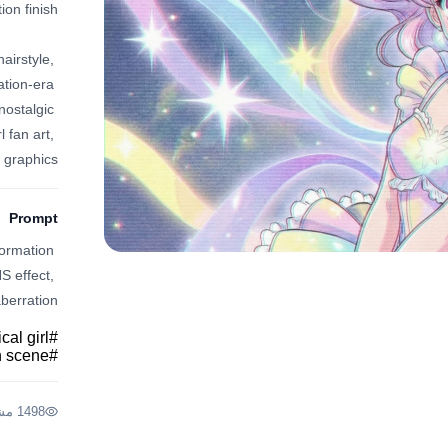
irstyle, 
tion-era 
ostalgic 
 fan art, 
 graphics.
Prompt
ormation 
 effect, 
berration.
cal girl
#
n scene
#
1498 مشاهدة