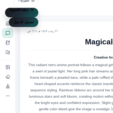
المزايا
ترقية العضوية
تسجيل الدخول
٢١ رجب ١٤٤٧ هـ ٦:١١ ص
Magical
Creative In
This radiant retro-anime portrait follows a magical gir
a swirl of pastel light. Her long pink hair streams a
frame beneath a jeweled tiara, while a pale ruffled d
heart-shaped accents reinforce the classic trans
sequence styling. Rainbow ribbons arc around her b
luminous stars and soft bloom, creating motion withou
the bright eyes and confident expression. Slight g
gentle color bleed give the image a nostalgic 