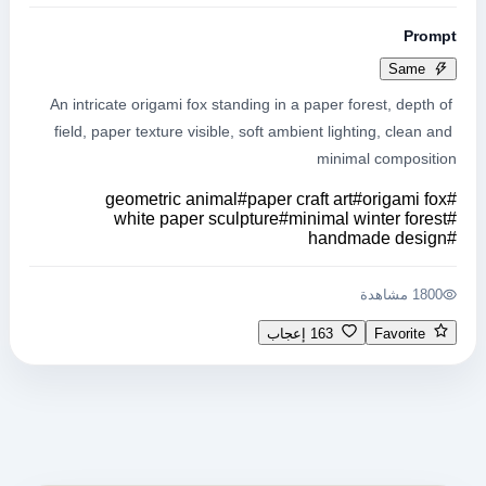
Prompt
Same
An intricate origami fox standing in a paper forest, depth of 
field, paper texture visible, soft ambient lighting, clean and 
minimal composition
geometric animal
#
paper craft art
#
origami fox
#
white paper sculpture
#
minimal winter forest
#
handmade design
#
1800 مشاهدة
Favorite
163 إعجاب