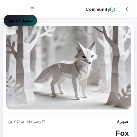
Community
تسجيل الدخول
صورة
٢١ رجب ١٤٤٧ هـ ٧:٥٠ ص
Fox