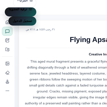
المزايا
ترقية العضوية
تسجيل الدخول
٢١ رجب ١٤٤٧ هـ ٧:١١ ص
Flying Aps
Creative In
This aged mural fragment presents a graceful flyin
drifting diagonally through a field of weathered ornam
serene face, jeweled headdress, layered costume, 
green ribbons follow the sweeping motion of her bod
small gold details catch against a faded turquoise a
ground. Cracks, missing pigment, exposed plas
irregular edges remain visible, giving the image th
authority of a preserved wall painting rather than a clea