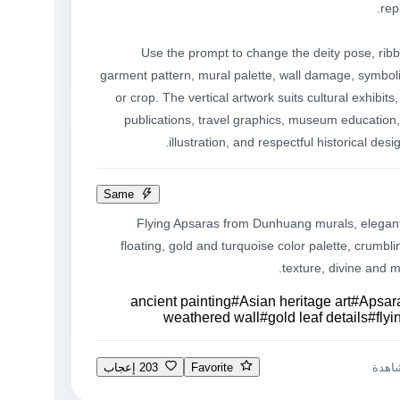
Use the prompt to change the deity pose, ribbo
garment pattern, mural palette, wall damage, symbolic
or crop. The vertical artwork suits cultural exhibits,
publications, travel graphics, museum education, e
illustration, and respectful historical desi
Same
Flying Apsaras from Dunhuang murals, elegant
floating, gold and turquoise color palette, crumbli
texture, divine and m
ancient painting
#
Asian heritage art
#
Apsar
weathered wall
#
gold leaf details
#
flyi
Favorite
203 إعجاب