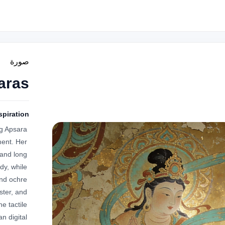
صورة
aras
spiration
g Apsara 
ent. Her 
and long 
y, while 
nd ochre 
ter, and 
e tactile 
n digital 