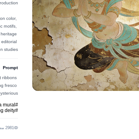
n color, 
 motifs, 
 heritage 
ditorial 
gn studies.
Prompt
 ribbons 
ng fresco 
ysterious.
a mural
#
ng deity
#
2981 مشاهدة